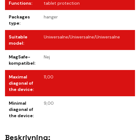
Functions
:
tablet protection
Packages
hanger
type
:
Suitable
Uniwersalne/Uniwersalne/Uniwersalne
model
:
MagSafe-
Nej
kompatibel
:
Maximal
11,00
diagonal of
the device
:
Minimal
9,00
diagonal of
the device
:
Beskrivning: