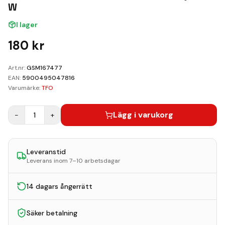
Kundvagn
W
I lager
Boka Reparation
180
kr
Art.nr:
GSM167477
EAN:
5900495047816
Varumärke:
TFO
Lägg i varukorg
−
1
+
Leveranstid
Leverans inom 7–10 arbetsdagar
14 dagars ångerrätt
Säker betalning