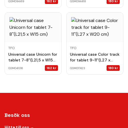
162
kr
180
kr
GSM094419
GSM094418
TFO
TFO
Universal case Unicorn for
Universal case Color track
tablet 7-8''(L21,5 x W15
for tablet 9-11''(L27 x
cm)
W20 cm)
162
kr
180
kr
GSM041316
GSM017423
Besök oss
Hitta till oss →