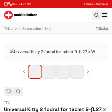
042-24 25 02
Lämna / Skicka in
Tillbehör
Uniwersalne
Skal
Tillbaka
Hem
Laga
Köp
Tillbehör
Boka Express
Lämna / Skicka in
Företagskunder
Butik
TFO
Kontakt
Universal Kitty 2 fodral för tablet 9-(L27 x