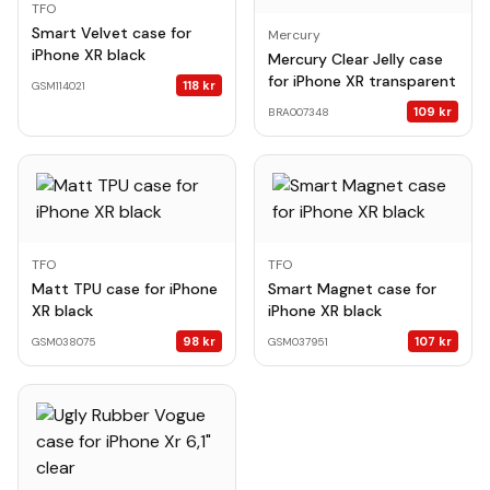
TFO
Smart Velvet case for
Mercury
iPhone XR black
Mercury Clear Jelly case
for iPhone XR transparent
118
kr
GSM114021
109
kr
BRA007348
TFO
TFO
Matt TPU case for iPhone
Smart Magnet case for
XR black
iPhone XR black
98
kr
107
kr
GSM038075
GSM037951