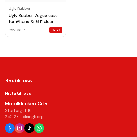
Ugly Rubber
Ugly Rubber Vogue case
for iPhone Xr 6,1" clear
117
kr
GSM176434
Besök oss
Hitta till oss →
Mobilkliniken City
Stortorget 16
252 23 Helsingborg