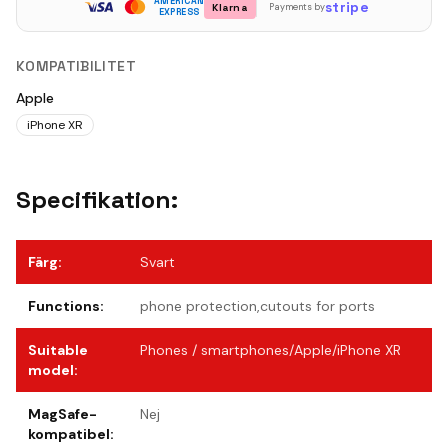
AMERICAN
stripe
Klarna
Payments by
EXPRESS
KOMPATIBILITET
Apple
iPhone XR
Specifikation:
Färg
:
Svart
Functions
:
phone protection,cutouts for ports
Suitable
Phones / smartphones/Apple/iPhone XR
model
:
MagSafe-
Nej
kompatibel
: