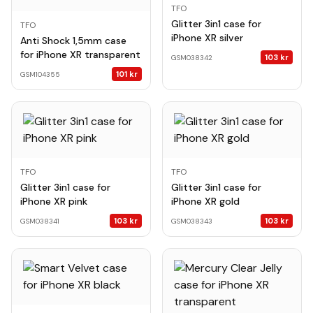
TFO
Glitter 3in1 case for
TFO
iPhone XR silver
Anti Shock 1,5mm case
for iPhone XR transparent
103
kr
GSM038342
101
kr
GSM104355
TFO
TFO
Glitter 3in1 case for
Glitter 3in1 case for
iPhone XR pink
iPhone XR gold
103
kr
103
kr
GSM038341
GSM038343