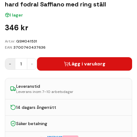
Kundvagn
hard fodral Saffiano med ring ställ
I lager
Boka Reparation
346
kr
Art.nr:
GSM041531
EAN:
3700740437636
Lägg i varukorg
−
1
+
Leveranstid
Leverans inom 7–10 arbetsdagar
14 dagars ångerrätt
Säker betalning