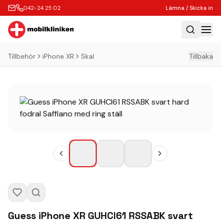
042-24 25 02
Lämna / Skicka in
Tillbehör
iPhone XR
Skal
Tillbaka
Hem
Laga
Köp
Tillbehör
Boka Express
Lämna / Skicka in
Företagskunder
Butik
Kontakt
Guess iPhone XR GUHCI61 RSSABK svart